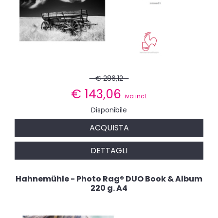
€ 286,12
€
143,06
iva incl.
Disponibile
ACQUISTA
DETTAGLI
Hahnemühle - Photo Rag® DUO Book & Album
220 g. A4