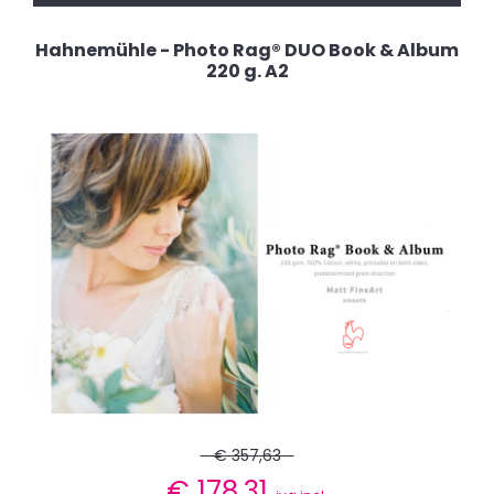
Hahnemühle - Photo Rag® DUO Book & Album
220 g. A2
€ 357,63
€
178,31