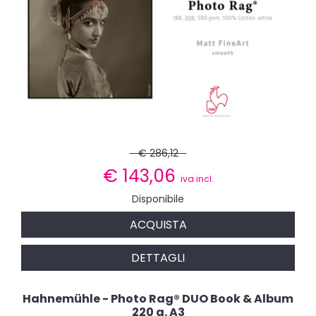
€ 286,12
€
143,06
iva incl.
Disponibile
ACQUISTA
DETTAGLI
Hahnemühle - Photo Rag® DUO Book & Album
220 g. A3