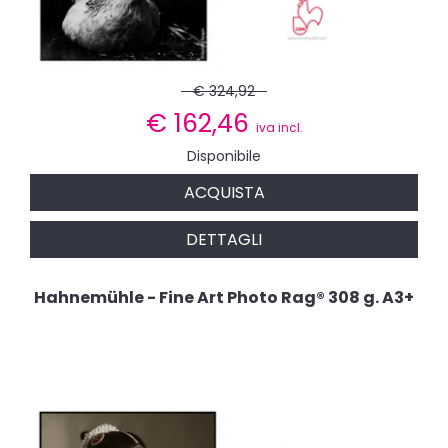
€ 324,92
€
162,46
iva incl.
Disponibile
ACQUISTA
DETTAGLI
Hahnemühle - Fine Art Photo Rag® 308 g. A3+