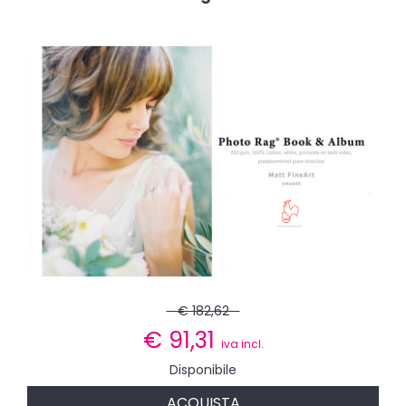
€ 182,62
€
91,31
iva incl.
Disponibile
ACQUISTA