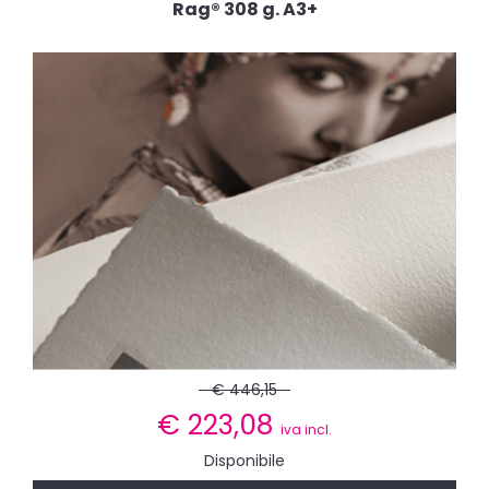
Rag® 308 g. A3+
€ 446,15
€
223,08
iva incl.
Disponibile