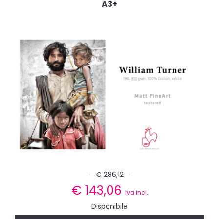
A3+
€ 286,12
€
143,06
iva incl.
Disponibile