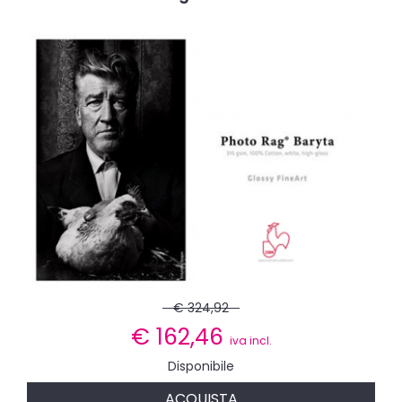
€ 324,92
€
162,46
iva incl.
Disponibile
ACQUISTA