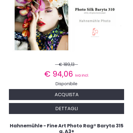
€ 189,13
€
94,06
iva incl.
Disponibile
ACQUISTA
DETTAGLI
Hahnemühle - Fine Art Photo Rag® Baryta 315
g. A3+