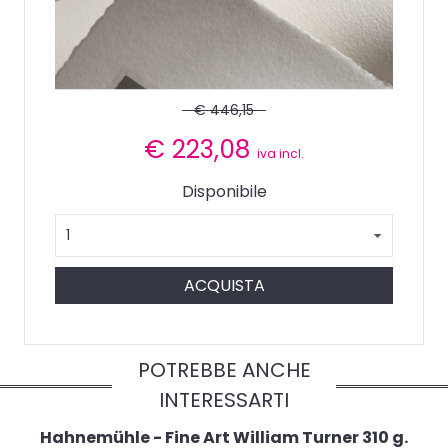
€ 446,15
€
223,08
iva incl.
Disponibile
ACQUISTA
POTREBBE ANCHE
INTERESSARTI
Hahnemühle - Fine Art William Turner 310 g.