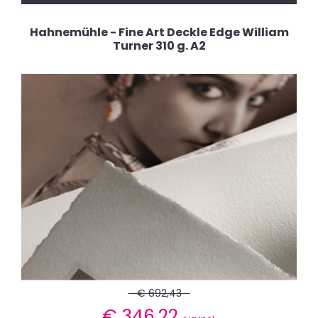
Hahnemühle - Fine Art Deckle Edge William
Turner 310 g. A2
€ 692,43
€
346,22