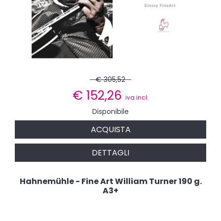
€ 305,52
€
152,26
iva incl.
Disponibile
ACQUISTA
DETTAGLI
Hahnemühle - Fine Art William Turner 190 g.
A3+