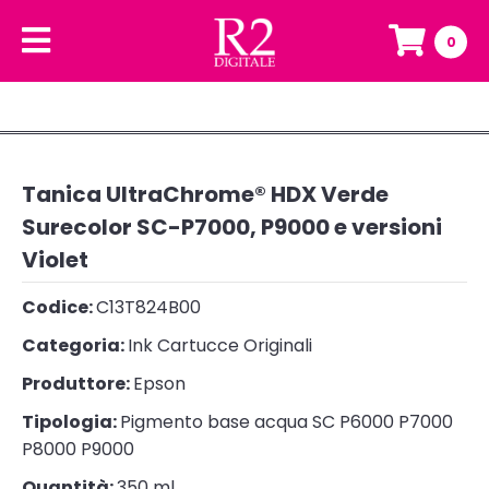
0
Tanica UltraChrome® HDX Verde
Surecolor SC-P7000, P9000 e versioni
Violet
Codice:
C13T824B00
Categoria:
Ink Cartucce Originali
Produttore:
Epson
Tipologia:
Pigmento base acqua SC P6000 P7000
P8000 P9000
Quantità:
350 ml