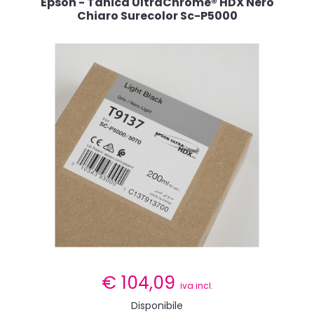
Epson - Tanica UltraChrome® HDX Nero
Chiaro Surecolor Sc-P5000
€
104,09
iva incl.
Disponibile