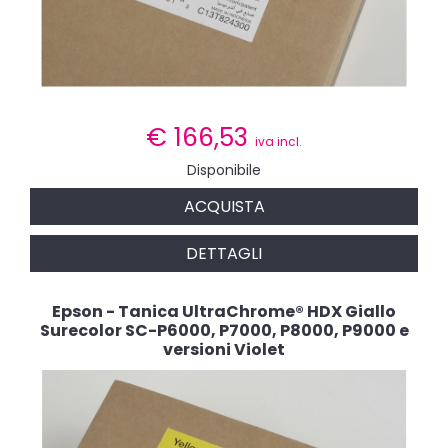
€
166,53
iva incl.
Disponibile
ACQUISTA
DETTAGLI
Epson - Tanica UltraChrome® HDX Giallo
Surecolor SC-P6000, P7000, P8000, P9000 e
versioni Violet