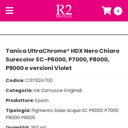
0
Tanica UltraChrome® HDX Nero Chiaro
Surecolor SC-P6000, P7000, P8000,
P9000 e versioni Violet
Codice:
C13T824700
Categoria:
Ink Cartucce Originali
Produttore:
Epson
Tipologia:
Pigmento base acqua SC P6000 P7000
P8000 P9000
Quantità:
350 ml