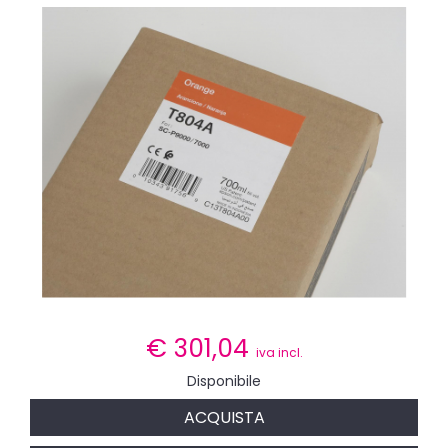
€
301,04
iva incl.
Disponibile
ACQUISTA