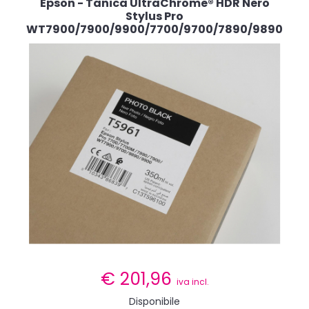
Epson - Tanica UltraChrome® HDR Nero
Stylus Pro
WT7900/7900/9900/7700/9700/7890/9890
€
201,96
iva incl.
Disponibile