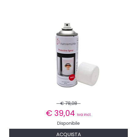
€ 78,08
€
39,04
iva incl.
Disponibile
ACQUISTA