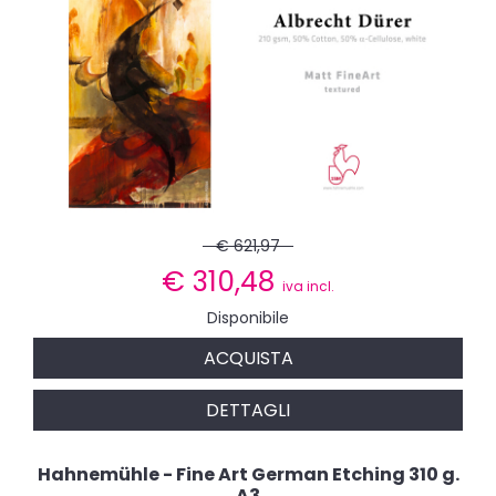
€ 621,97
€
310,48
iva incl.
Disponibile
ACQUISTA
DETTAGLI
Hahnemühle - Fine Art German Etching 310 g.
A3