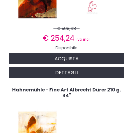
€ 508,48
€
254,24
iva incl.
Disponibile
ACQUISTA
DETTAGLI
Hahnemühle - Fine Art Albrecht Dürer 210 g.
44"