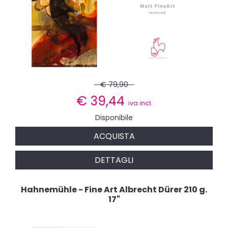
€ 79,90
€
39,44
iva incl.
Disponibile
ACQUISTA
DETTAGLI
Hahnemühle - Fine Art Albrecht Dürer 210 g.
17"