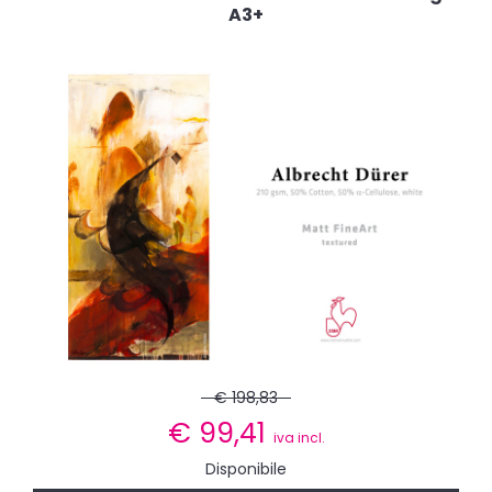
A3+
€ 198,83
€
99,41
iva incl.
Disponibile