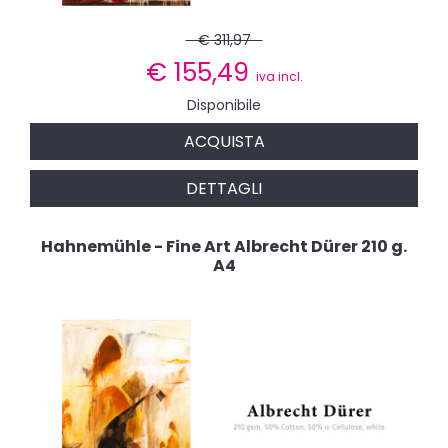
€ 311,97
€
155,49
iva incl.
Disponibile
ACQUISTA
DETTAGLI
Hahnemühle - Fine Art Albrecht Dürer 210 g.
A4