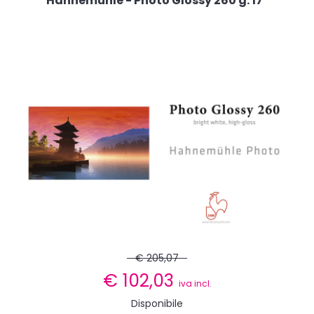
Hahnemühle - Photo Glossy 260 g. 17"
€ 205,07
€
102,03
iva incl.
Disponibile