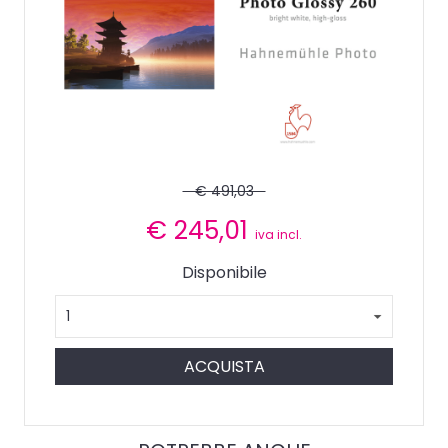
€ 491,03
€
245,01
iva incl.
Disponibile
ACQUISTA