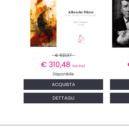
€ 621,97
€
310,48
iva incl.
Disponibile
ACQUISTA
DETTAGLI