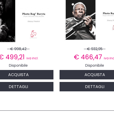
€ 998,42
€ 932,95
€
499,21
€
466,47
iva incl.
iva inc
Disponibile
Disponibile
ACQUISTA
ACQUISTA
DETTAGLI
DETTAGLI