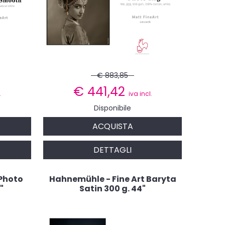
€ 883,85
€
441,42
.
iva incl.
Disponibile
ACQUISTA
DETTAGLI
 Photo
Hahnemühle - Fine Art Baryta
"
Satin 300 g. 44"