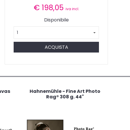
€
198,05
iva incl.
Disponibile
ACQUISTA
nvas
Hahnemühle - Fine Art Photo
"
Rag® 308 g. 44"