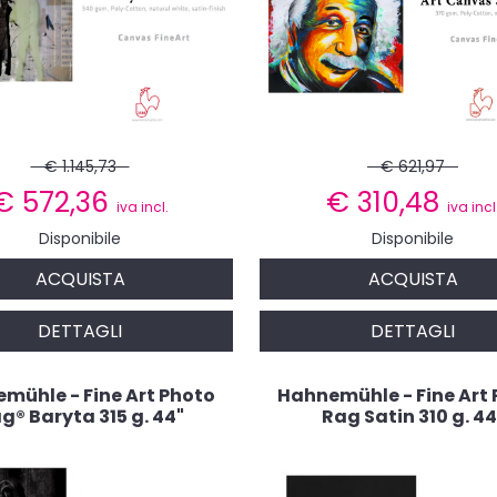
€ 1.145,73
€ 621,97
€
572,36
€
310,48
iva incl.
iva incl
Disponibile
Disponibile
ACQUISTA
ACQUISTA
DETTAGLI
DETTAGLI
mühle - Fine Art Photo
Hahnemühle - Fine Art
g® Baryta 315 g. 44"
Rag Satin 310 g. 44