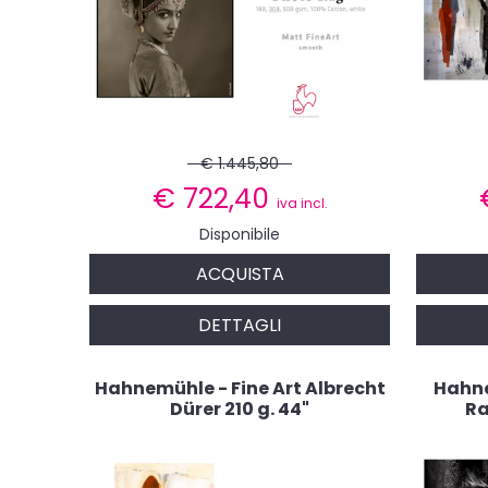
€ 1.445,80
€
722,40
iva incl.
Disponibile
ACQUISTA
DETTAGLI
Hahnemühle - Fine Art Albrecht
Hahne
Dürer 210 g. 44"
Ra