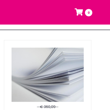
0
€ 360,09