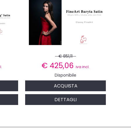
€ 851,11
€
425,06
l.
iva incl.
Disponibile
ACQUISTA
DETTAGLI