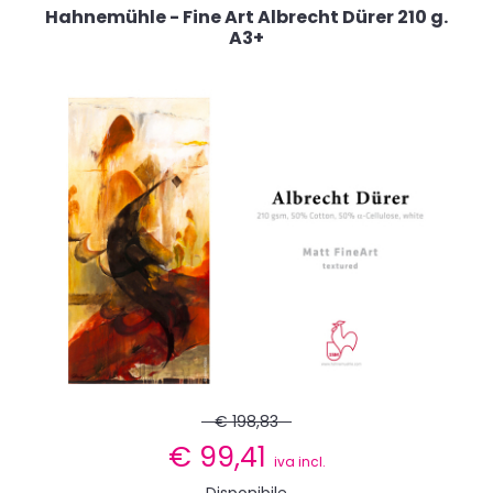
Hahnemühle - Fine Art Albrecht Dürer 210 g.
A3+
€ 198,83
€
99,41
iva incl.
Disponibile