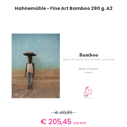
Hahnemühle - Fine Art Bamboo 290 g. A2
€ 410,89
€
205,45
iva incl.