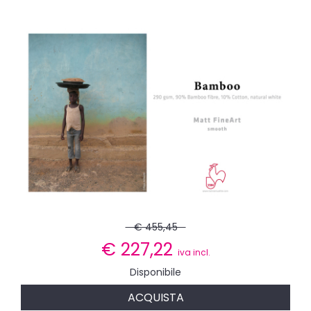
€ 455,45
€
227,22
iva incl.
Disponibile
ACQUISTA