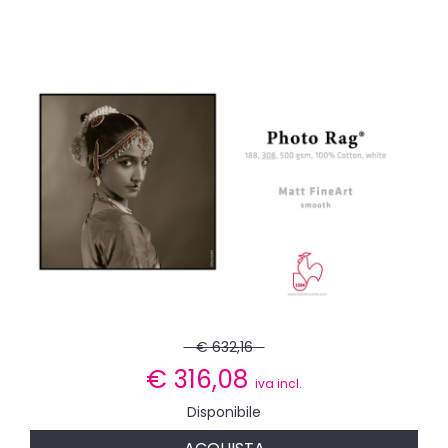
€ 632,16
€
316,08
iva incl.
Disponibile