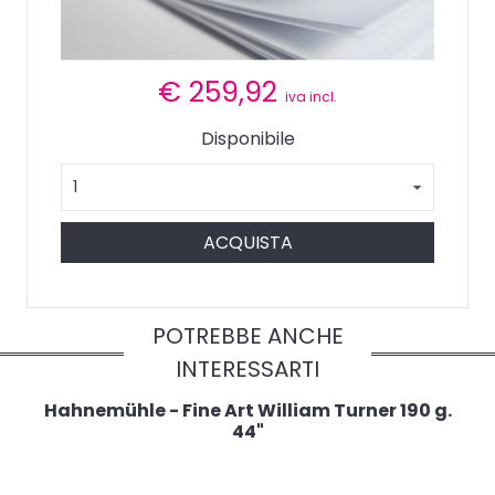
€
259,92
iva incl.
Disponibile
ACQUISTA
POTREBBE ANCHE
INTERESSARTI
Hahnemühle - Fine Art William Turner 190 g.
44"