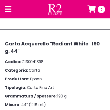
0
Carta Acquerello "Radiant White" 190
g. 44"
Codice:
C13S041398
Categoria:
Carta
Produttore:
Epson
Tipologia:
Carta Fine Art
Grammatura / Spessore:
190 g.
Misura:
44" (1,118 mt)