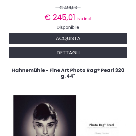
€ 491,03
€
245,01
iva incl.
Disponibile
ACQUISTA
DETTAGLI
Hahnemühle - Fine Art Photo Rag® Pearl 320
g. 44"