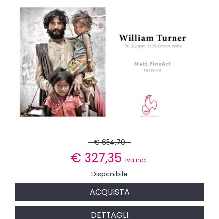
€ 654,70
€
327,35
iva incl.
Disponibile
ACQUISTA
DETTAGLI