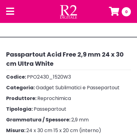
0
Passpartout Acid Free 2,9 mm 24 x 30
cm Ultra White
Codice:
PPO2430_1520W3
Categoria:
Gadget Sublimatici e Passepartout
Produttore:
Reprochimica
Tipologia:
Passepartout
Grammatura / Spessore:
2,9 mm
Misura:
24 x 30 cm 15 x 20 cm (interno)