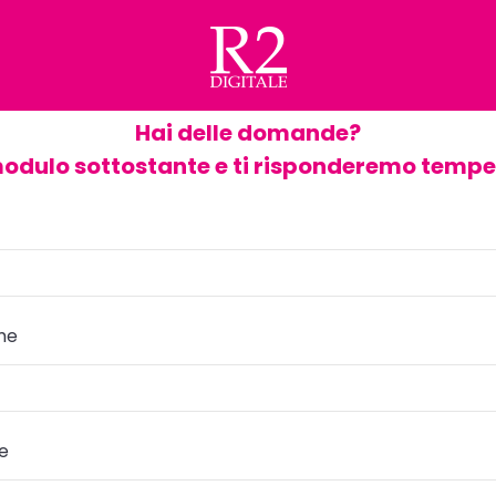
Hai delle domande?
modulo sottostante e ti risponderemo temp
me
re