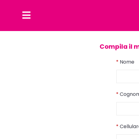
Compila il 
*
Nome
*
Cogno
*
Cellula