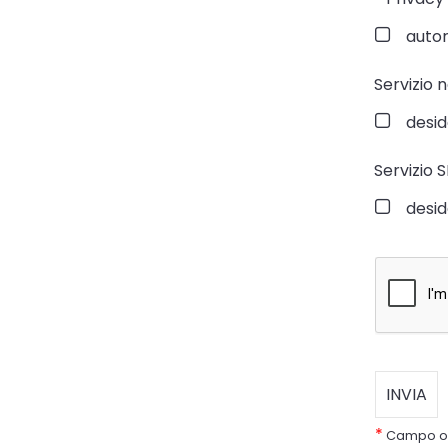
autori
Servizio 
desid
Servizio 
desid
*
Campo ob