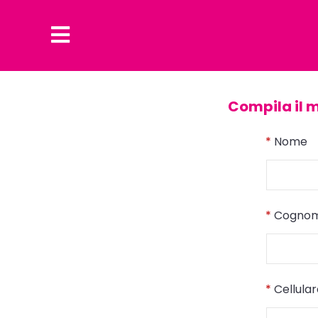
Compila il 
*
Nome
*
Cogno
*
Cellula