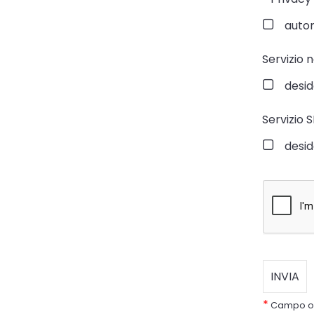
autori
Servizio 
desid
Servizio 
desid
*
Campo ob