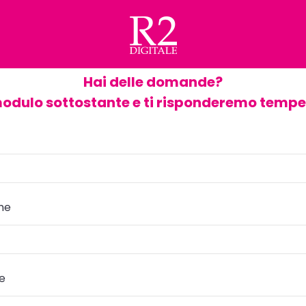
Hai delle domande?
modulo sottostante e ti risponderemo temp
me
re