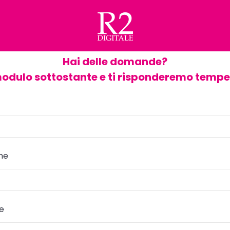
Hai delle domande?
modulo sottostante e ti risponderemo temp
me
re