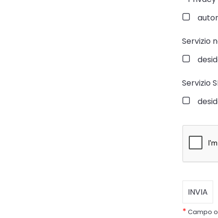
autori
Servizio 
desid
Servizio 
desid
*
Campo ob