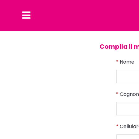
Compila il 
*
Nome
*
Cogno
*
Cellula