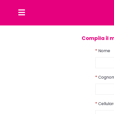
Compila il 
*
Nome
*
Cogno
*
Cellula