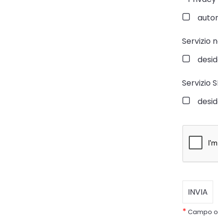
autori
Servizio 
desid
Servizio 
desid
*
Campo ob