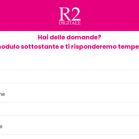
Hai delle domande?
modulo sottostante e ti risponderemo temp
me
re